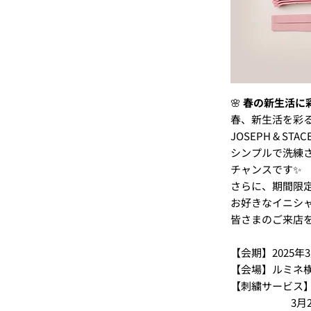
🌸
春の新生活に彩りを
春、新生活を彩
JOSEPH & S
シンプルで洗練
チャンスです✨
さらに、期間限定
お好きなイニシ
皆さまのご来店
【会期】2025年3月
【会場】ルミネ横浜
【刺繍サービス】3月2
3月26日(水)・3