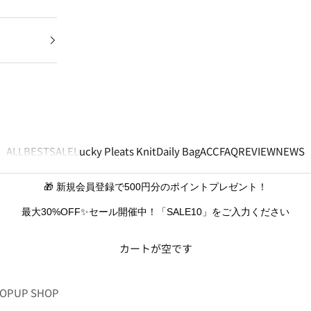
ALL
BEST
SALE
Lucky Pleats Knit
Daily Bag
ACC
FAQ
REVIEW
NEWS
🎁 新規会員登録で500円分のポイントプレゼント！
最大30%OFF✨セール開催中！「SALE10」をご入力ください
カートが空です
OPUP SHOP