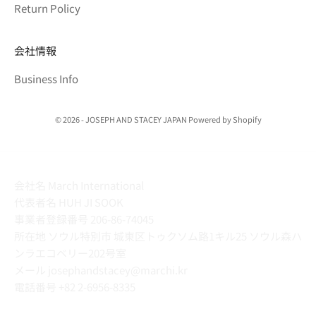
Return Policy
会社情報
Business Info
© 2026 - JOSEPH AND STACEY JAPAN Powered by Shopify
会社名 March International
代表者名 HUH JI SOOK
事業者登録番号 206-86-74045
所在地 ソウル特別市 城東区トゥクソム路1キル25 ソウル森ハ
ンラエコベリー202号室
メール josephandstacey@marchi.kr
電話番号
+82 2-6956-8335