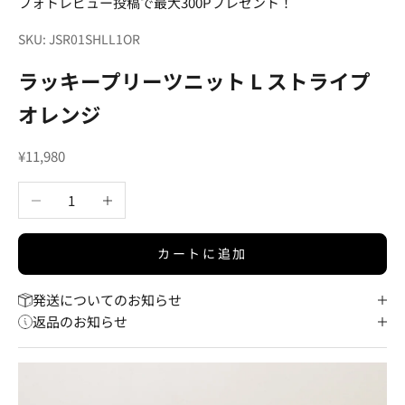
フォトレビュー投稿で最大300Pプレゼント！
SKU: JSR01SHLL1OR
ラッキープリーツニット L ストライプ
オレンジ
セール価格
¥11,980
数量を減らす
数量を増やす
カートに追加
発送についてのお知らせ
返品のお知らせ