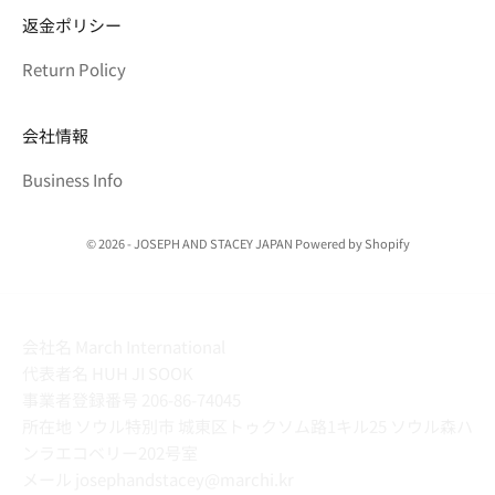
返金ポリシー
Return Policy
会社情報
Business Info
© 2026 - JOSEPH AND STACEY JAPAN Powered by Shopify
会社名 March International
代表者名 HUH JI SOOK
事業者登録番号 206-86-74045
所在地 ソウル特別市 城東区トゥクソム路1キル25 ソウル森ハ
ンラエコベリー202号室
メール josephandstacey@marchi.kr