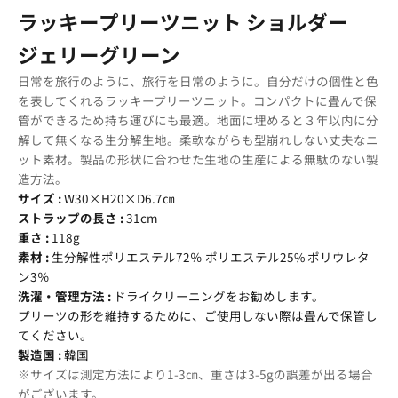
ラッキープリーツニット ショルダー
ジェリーグリーン
日常を旅行のように、旅行を日常のように。自分だけの個性と色
を表してくれるラッキープリーツニット。コンパクトに畳んで保
管ができるため持ち運びにも最適。地面に埋めると３年以内に分
解して無くなる生分解生地。柔軟ながらも型崩れしない丈夫なニ
ット素材。製品の形状に合わせた生地の生産による無駄のない製
造方法。
サイズ :
W30×H20×D6.7㎝
ストラップの長さ :
31cm
重さ :
118g
素材 :
生分解性ポリエステル72％ ポリエステル25% ポリウレタ
ン3％
洗濯・管理方法 :
ドライクリーニングをお勧めします。
プリーツの形を維持するために、ご使用しない際は畳んで保管し
てください。
製造国 :
韓国
※サイズは測定方法により1-3㎝、重さは3-5gの誤差が出る場合
がございます。