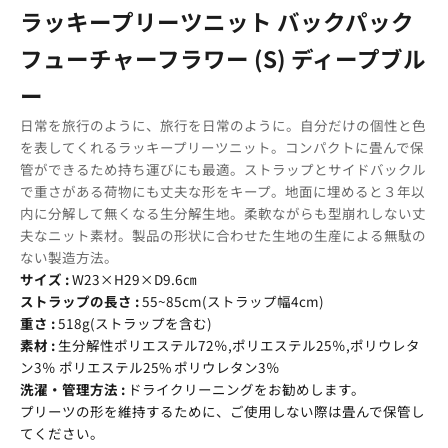
ラッキープリーツニット バックパック
フューチャーフラワー (S) ディープブル
ー
日常を旅行のように、旅行を日常のように。自分だけの個性と色
を表してくれるラッキープリーツニット。コンパクトに畳んで保
管ができるため持ち運びにも最適。ストラップとサイドバックル
で重さがある荷物にも丈夫な形をキープ。地面に埋めると３年以
内に分解して無くなる生分解生地。柔軟ながらも型崩れしない丈
夫なニット素材。製品の形状に合わせた生地の生産による無駄の
ない製造方法。
サイズ :
W23×H29×D9.6㎝
ストラップの長さ :
55~85cm(ストラップ幅4cm)
重さ :
518g(ストラップを含む)
素材 :
生分解性ポリエステル72％,ポリエステル25％,ポリウレタ
ン3％ ポリエステル25% ポリウレタン3％
洗濯・管理方法 :
ドライクリーニングをお勧めします。
プリーツの形を維持するために、ご使用しない際は畳んで保管し
てください。