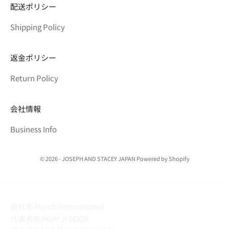
配送ポリシー
Shipping Policy
返金ポリシー
Return Policy
会社情報
Business Info
© 2026 - JOSEPH AND STACEY JAPAN Powered by Shopify
会社名 March International
代表者名 HUH JI SOOK