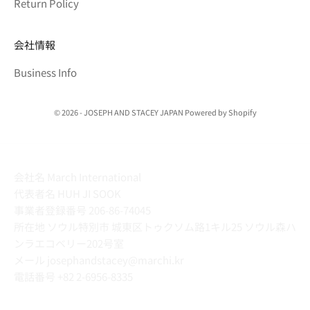
Return Policy
会社情報
Business Info
© 2026 - JOSEPH AND STACEY JAPAN Powered by Shopify
会社名 March International
代表者名 HUH JI SOOK
事業者登録番号 206-86-74045
所在地 ソウル特別市 城東区トゥクソム路1キル25 ソウル森ハ
ンラエコベリー202号室
メール josephandstacey@marchi.kr
電話番号
+82 2-6956-8335