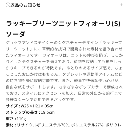
返品のお知らせ
ラッキープリーツニットフィオーリ(S)
ソーダ
ジョセフアンドステイシーのシグネチャーデザイン「ラッキープ
リーツニット」に、革新的な技術で開発された素材を組み合わせ
たフィオーリです。 フィオーリは、ニットの伸びを防ぎ、しっか
りとしたテクスチャーを備えており、荷物を収納しても形をしっ
かりキープできるのが特徴です。 ゆとりのあるサイズ感で、ちょ
っとしたお出かけはもちろん、タブレットや運動用アイテムなど
の持ち物も楽に収納可能です。また、軽量で快適な使い心地が、
自由な旅をサポートします。 さまざまなポップカラーで構成され
ており、スタイルにアクセントを加え、日常の外出から旅行まで
多様なシーンで活用できるバッグです。
サイズ :
W25×H21×D5㎝
ストラップの長さ :
19.5cm
重さ :
110g
素材 :
リサイクルポリエステル70%, ポリエステル27%, ポリウレ