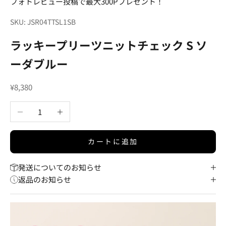
フォトレビュー投稿で最大300Pプレゼント！
SKU: JSR04TTSL1SB
ラッキープリーツニットチェック S ソ
ーダブルー
セール価格
¥8,380
数量を減らす
数量を増やす
カートに追加
発送についてのお知らせ
返品のお知らせ