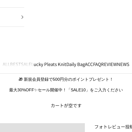
ALL
BEST
SALE
Lucky Pleats Knit
Daily Bag
ACC
FAQ
REVIEW
NEWS
🎁 新規会員登録で500円分のポイントプレゼント！
最大30%OFF✨セール開催中！「SALE10」をご入力ください
カートが空です
フォトレビュー投稿