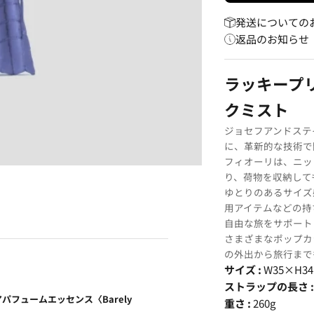
発送についての
返品のお知らせ
ラッキープリ
クミスト
ジョセフアンドステ
に、革新的な技術で
フィオーリは、ニッ
り、荷物を収納して
ゆとりのあるサイズ
用アイテムなどの持
自由な旅をサポート
さまざまなポップカ
の外出から旅行まで
サイズ :
W35×H3
ストラップの長さ 
アパフュームエッセンス〈Barely
重さ :
260g