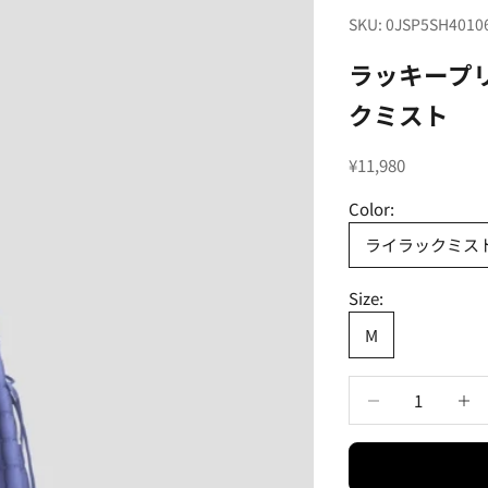
SKU: 0JSP5SH4010
ラッキープリ
クミスト
セール価格
¥11,980
Color:
ライラックミス
Size:
M
数量を減らす
数量