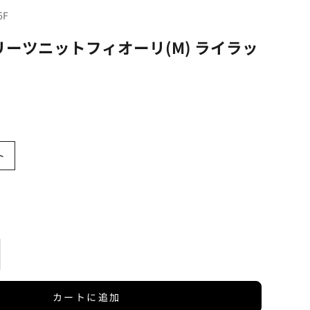
6F
ーツニットフィオーリ(M) ライラッ
ト
を増やす
カートに追加