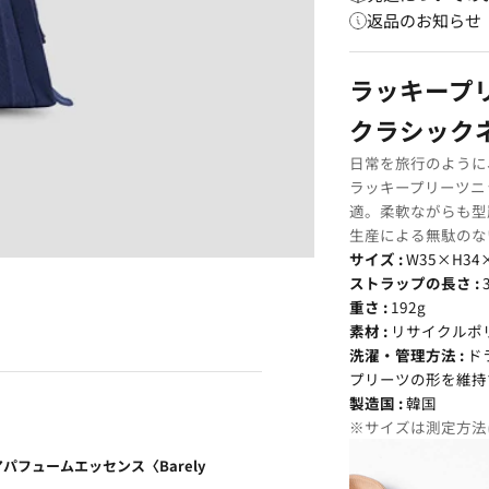
返品のお知らせ
ラッキープリ
クラシック
日常を旅行のように
ラッキープリーツニ
適。柔軟ながらも型
生産による無駄のな
サイズ :
W35×H34
ストラップの長さ :
重さ :
192g
素材 :
リサイクルポリ
洗濯・管理方法 :
ド
プリーツの形を維持
製造国 :
韓国
※サイズは測定方法に
アパフュームエッセンス〈Barely