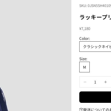
SKU: 0JSN5SH4010
ラッキープリ
セール価格
¥7,180
Color:
クラシックネイ
Size:
M
数量を減らす
数量
発送についての