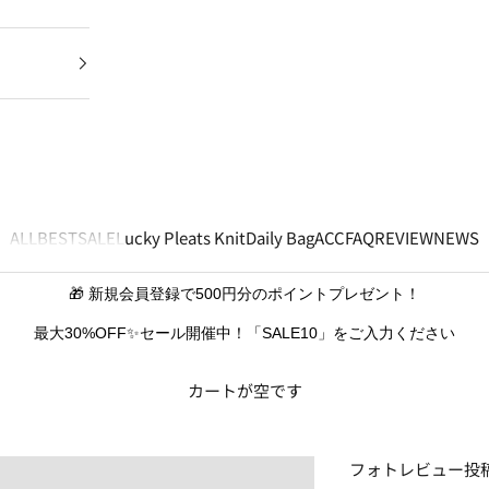
ALL
BEST
SALE
Lucky Pleats Knit
Daily Bag
ACC
FAQ
REVIEW
NEWS
🎁 新規会員登録で500円分のポイントプレゼント！
最大30%OFF✨セール開催中！「SALE10」をご入力ください
カートが空です
フォトレビュー投稿