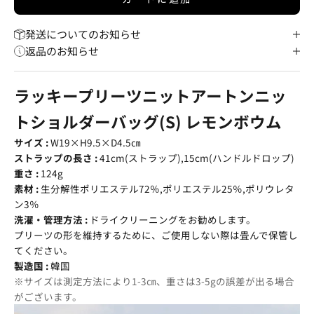
発送についてのお知らせ
返品のお知らせ
ラッキープリーツニットアートンニッ
トショルダーバッグ(S) レモンボウム
サイズ :
W19×H9.5×D4.5㎝
ストラップの長さ :
41cm(ストラップ),15cm(ハンドルドロップ)
重さ :
124g
素材 :
生分解性ポリエステル72％,ポリエステル25％,ポリウレタ
ン3％
洗濯・管理方法 :
ドライクリーニングをお勧めします。
プリーツの形を維持するために、ご使用しない際は畳んで保管し
てください。
製造国 :
韓国
※サイズは測定方法により1-3㎝、重さは3-5gの誤差が出る場合
がございます。