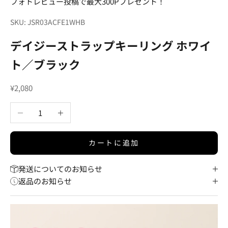
フォトレビュー投稿で最大300Pプレゼント！
SKU: JSR03ACFE1WHB
デイジーストラップキーリング ホワイ
ト／ブラック
セール価格
¥2,080
数量を減らす
数量を増やす
カートに追加
発送についてのお知らせ
返品のお知らせ