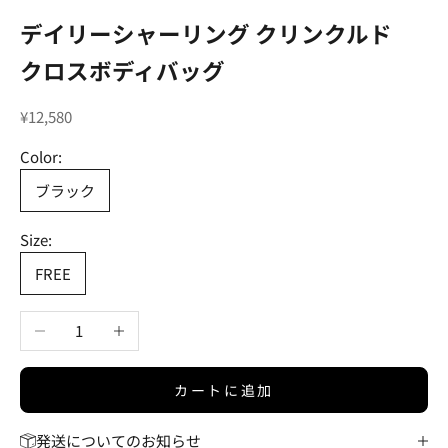
デイリーシャーリング クリンクルド
クロスボディバッグ
セール価格
¥12,580
Color:
ブラック
Size:
FREE
数量を減らす
数量を増やす
カートに追加
発送についてのお知らせ