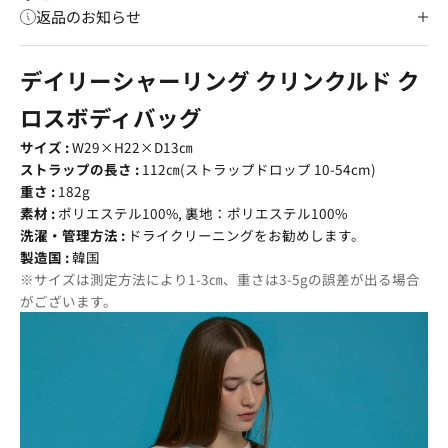
返品のお知らせ
デイリーシャーリング クリンクルド ク
ロスボディバッグ
サイズ :
W29×H22×D13㎝
ストラップの長さ :
112㎝(ストラップドロップ 10-54cm)
重さ :
182g
素材 :
ポリエステル100%, 裏地：ポリエステル100%
洗濯・管理方法 :
ドライクリーニングをお勧めします。
製造国 :
韓国
※サイズは測定方法により1-3㎝、重さは3-5gの誤差が出る場合
がございます。