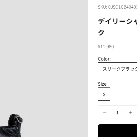
SKU: 0JSO1CB4040
デイリーシ
ク
セール価格
¥11,980
Color:
スリークブラッ
Size:
S
数量を減らす
数量