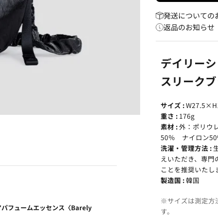
発送についての
返品のお知らせ
デイリーシ
スリークブ
サイズ :
W27.5×
重さ :
176g
素材 :
外：ポリウレ
50％ ナイロン50
洗濯・管理方法 :
えいただき、専門
ことを推奨いたし
製造国 :
韓国
※サイズは測定方法
アパフュームエッセンス〈Barely
す。