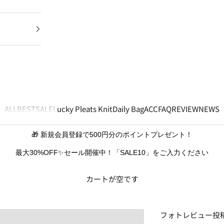
ALL
BEST
SALE
Lucky Pleats Knit
Daily Bag
ACC
FAQ
REVIEW
NEWS
🎁 新規会員登録で500円分のポイントプレゼント！
最大30%OFF✨セール開催中！「SALE10」をご入力ください
カートが空です
フォトレビュー投稿