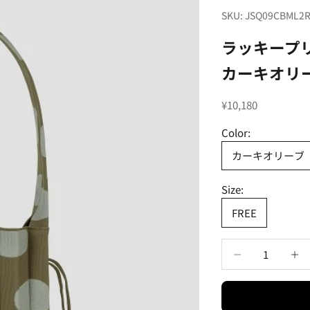
SKU: JSQ09CBML2
ラッキープリ
カーキオリ
セール価格
¥10,180
Color:
カーキオリーブ
Size:
FREE
数量を減らす
数量