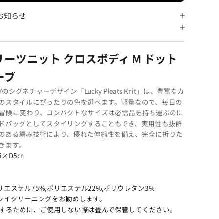
お知らせ
ーツニット クロスボディ M ドット
ーブ
ACEYのシグネチャーデザイン「Lucky Pleats Knit」は、豊富なカ
のスタイルにぴったりの色を選べます。軽量なので、毎日の
冒険に変わり、コンパクトなサイズは必需品を持ち運ぶのに
ドバッグとしてスタイリングすることもでき、実用性も抜群
のある編み技術により、優れた伸縮性を備え、完全に折りた
きます。
5×D5㎝
エステル75%,ポリエステル22%,ポリウレタン3%
ライクリーニングをお勧めします。
するために、ご使用しない際は畳んで保管してください。