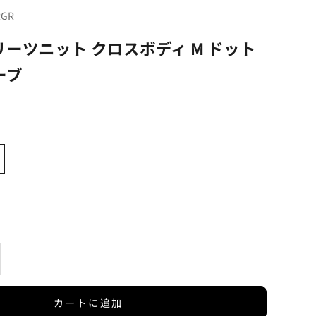
RGR
ーツニット クロスボディ M ドット
ーブ
を増やす
カートに追加