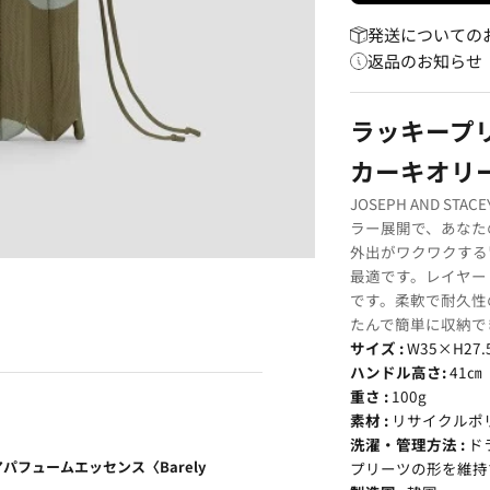
発送についての
返品のお知らせ
ラッキープリ
カーキオリ
JOSEPH AND ST
ラー展開で、あなた
外出がワクワクする
最適です。レイヤー
です。柔軟で耐久性
たんで簡単に収納で
サイズ :
W35×H27.
ハンドル高さ:
41㎝
重さ :
100g
素材 :
リサイクルポリ
洗濯・管理方法 :
ド
アパフュームエッセンス〈Barely
プリーツの形を維持