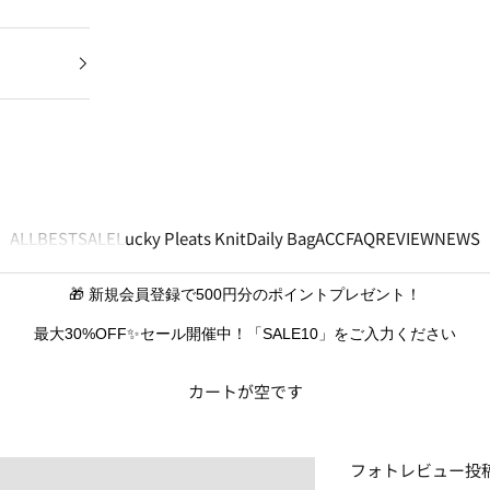
ALL
BEST
SALE
Lucky Pleats Knit
Daily Bag
ACC
FAQ
REVIEW
NEWS
🎁 新規会員登録で500円分のポイントプレゼント！
最大30%OFF✨セール開催中！「SALE10」をご入力ください
カートが空です
フォトレビュー投稿