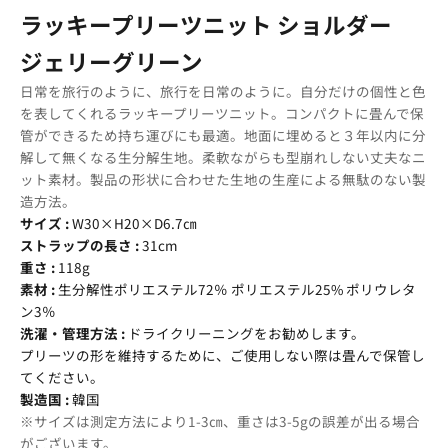
ラッキープリーツニット ショルダー
ジェリーグリーン
日常を旅行のように、旅行を日常のように。自分だけの個性と色
を表してくれるラッキープリーツニット。コンパクトに畳んで保
管ができるため持ち運びにも最適。地面に埋めると３年以内に分
解して無くなる生分解生地。柔軟ながらも型崩れしない丈夫なニ
ット素材。製品の形状に合わせた生地の生産による無駄のない製
造方法。
サイズ :
W30×H20×D6.7㎝
ストラップの長さ :
31cm
重さ :
118g
素材 :
生分解性ポリエステル72％ ポリエステル25% ポリウレタ
ン3％
洗濯・管理方法 :
ドライクリーニングをお勧めします。
プリーツの形を維持するために、ご使用しない際は畳んで保管し
てください。
製造国 :
韓国
※サイズは測定方法により1-3㎝、重さは3-5gの誤差が出る場合
がございます。