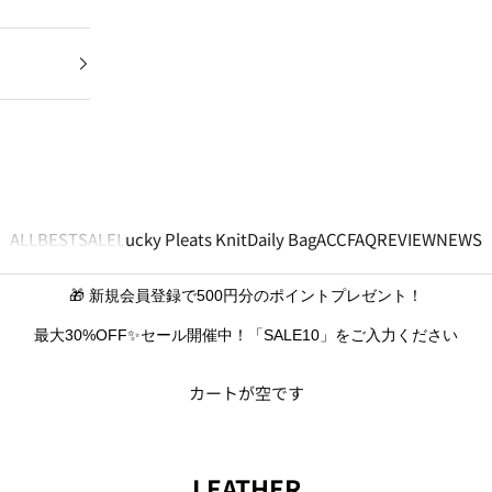
ALL
BEST
SALE
Lucky Pleats Knit
Daily Bag
ACC
FAQ
REVIEW
NEWS
🎁 新規会員登録で500円分のポイントプレゼント！
最大30%OFF✨セール開催中！「SALE10」をご入力ください
カートが空です
LEATHER