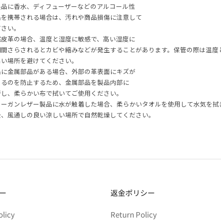
製品に香水、ディフューザーなどのアルコール性
品を携帯される場合は、汚れや商品損傷に注意して
ださい。
然皮革の場合、温度と湿度に敏感で、高い湿度に
期間さらされるとカビや縮みなどが発生することがあります。保管の際は温度
高い場所を避けてください。
品に金属部品がある場合、外部の革表面にキズが
じるのを防止するため、金属部品を製品内部に
管し、柔らかい布で拭いてご使用ください。
ィーガンレザー製品に水が触着した場合、柔らかいタオルを使用して水気を拭
後、風通しの良い涼しい場所で自然乾燥してください。
ー
返金ポリシー
olicy
Return Policy