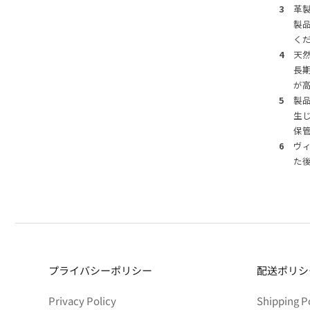
3
革
製
く
4
天
長
が
5
製
生
保
6
ヴ
た
プライバシーポリシー
配送ポリシ
Privacy Policy
Shipping P