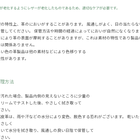
が老化するようにレザーが老化したものであるため、適切なケアが必要です。
程の特性上、革のにおいがすることがあります。 風通しがよく、日の当たらな
保管してください。 保管方法や時間の経過によってにおいが自然になくなりま
用により革の表面が摩耗することがありますが、これは素材の特性であり製品
とは関係ありません。
るい色の革製品は他の素材などにより色移りする
能性があります。
管理方法
が汚れた場合、製品内側の見えないところに少量の
クリームでテストした後、やさしく拭き取って
ださい。
然皮革は、雨や汗などの水分により変色、脱色する恐れがございます。 乾いた
やさしく
たいて水分を拭き取り、風通しの良い日陰で保管して
ださい。