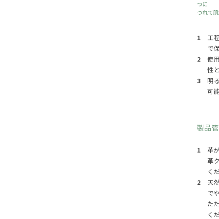
つに
つれて肌
1
工
で
2
使
性
3
明
可
製品
1
革
革
く
2
天
で
た
く