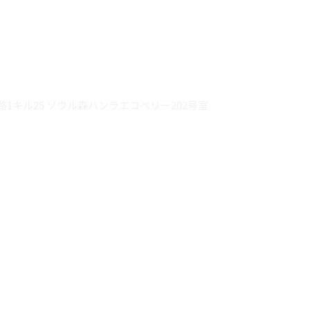
1キル25 ソウル森ハンラエコベリー202号室