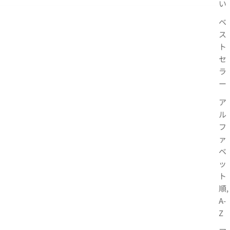
い
ベ
ス
ト
セ
ラ
ー
ア
ル
フ
ァ
ベ
ッ
ト
順,
A-
Z