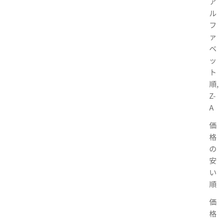
ア
ル
フ
ァ
ベ
ッ
ト
順,
Z-
A
価
格
の
安
い
順
価
格