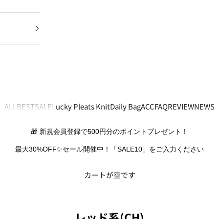
ALL
BEST
SALE
Lucky Pleats Knit
Daily Bag
ACC
FAQ
REVIEW
NEWS
🎁 新規会員登録で500円分のポイントプレゼント！
最大30%OFF✨セール開催中！「SALE10」をご入力ください
カートが空です
レッド系(CH)