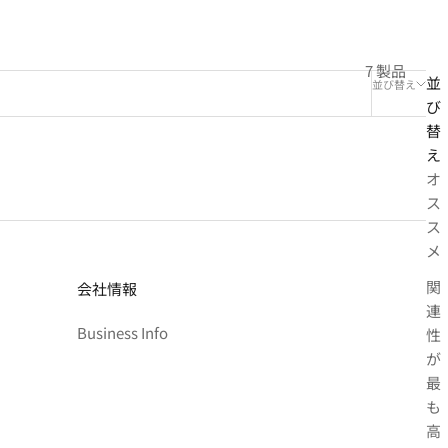
7 製品
並
並び替え
び
替
え
オ
ス
ス
メ
関
会社情報
連
Business Info
性
が
最
も
高