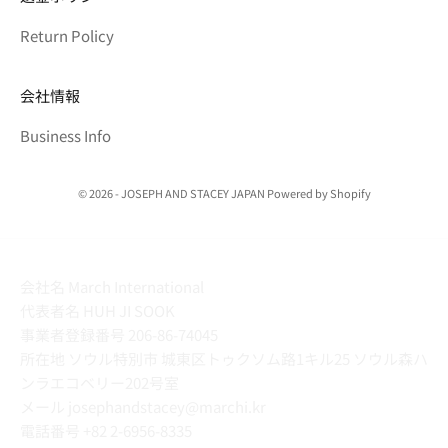
Return Policy
会社情報
Business Info
© 2026 - JOSEPH AND STACEY JAPAN Powered by Shopify
会社名 March International
代表者名 HUH JI SOOK
事業者登録番号 206-86-74045
所在地 ソウル特別市 城東区トゥクソム路1キル25 ソウル森ハ
ンラエコベリー202号室
メール josephandstacey@marchi.kr
電話番号
+82 2-6956-8335