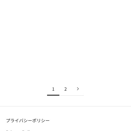
ラッキープリーツニットスタ
ラッキープリーツニット(M)
ーリー(M) ダスティブルー
バター
セール価格
セール価格
¥8,380
¥7,180
1
2
プライバシーポリシー