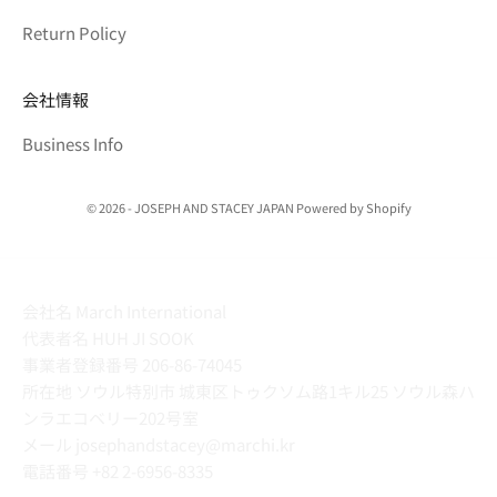
Return Policy
会社情報
Business Info
© 2026 - JOSEPH AND STACEY JAPAN Powered by Shopify
会社名 March International
代表者名 HUH JI SOOK
事業者登録番号 206-86-74045
所在地 ソウル特別市 城東区トゥクソム路1キル25 ソウル森ハ
ンラエコベリー202号室
メール josephandstacey@marchi.kr
電話番号
+82 2-6956-8335