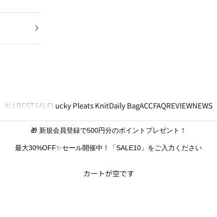
ALL
BEST
SALE
Lucky Pleats Knit
Daily Bag
ACC
FAQ
REVIEW
NEWS
🎁 新規会員登録で500円分のポイントプレゼント！
最大30%OFF✨セール開催中！「SALE10」をご入力ください
カートが空です