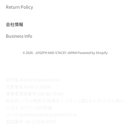
Return Policy
会社情報
Business Info
© 2026 - JOSEPH AND STACEY JAPAN Powered by Shopify
会社名 March International
代表者名 HUH JI SOOK
事業者登録番号 206-86-74045
所在地 ソウル特別市 城東区トゥクソム路1キル25 ソウル森ハ
ンラエコベリー202号室
メール josephandstacey@marchi.kr
電話番号
+82 2-6956-8335