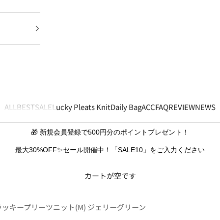
ALL
BEST
SALE
Lucky Pleats Knit
Daily Bag
ACC
FAQ
REVIEW
NEWS
🎁 新規会員登録で500円分のポイントプレゼント！
最大30%OFF✨セール開催中！「SALE10」をご入力ください
カートが空です
ラッキープリーツニット(M) ジェリーグリーン