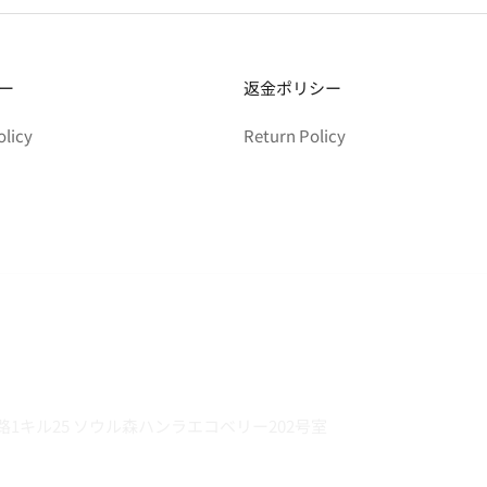
ー
返金ポリシー
olicy
Return Policy
1キル25 ソウル森ハンラエコベリー202号室