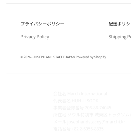
プライバシーポリシー
配送ポリシ
Privacy Policy
Shipping P
© 2026 - JOSEPH AND STACEY JAPAN Powered by Shopify
会社名 March International
代表者名 HUH JI SOOK
事業者登録番号 206-86-74045
所在地 ソウル特別市 城東区トゥクソム路
メール josephandstacey@marchi.kr
電話番号
+82 2-6956-8335