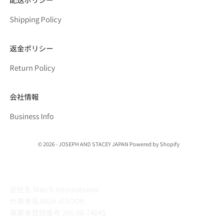
Shipping Policy
返金ポリシー
Return Policy
会社情報
Business Info
© 2026 - JOSEPH AND STACEY JAPAN Powered by Shopify
会社名 March International
代表者名 HUH JI SOOK
事業者登録番号 206-86-74045