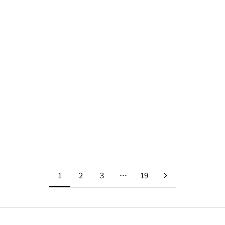
【女優 キム・ジウン】Longing for You_Ep.9_Lucky Pleats
Canvas Cross Mini Ivory_black
ラッキープリーツキャンバス クロスミニ アイボリー_ブラッ
ク
もっと見る
1
2
3
…
19